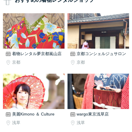
おすすめの着物レンタルショップ
着物レンタル夢京都嵐山店
京都コンシェルジュサロン
京都
京都
美麗Kimono ＆ Culture
wargo東京浅草店
浅草
浅草