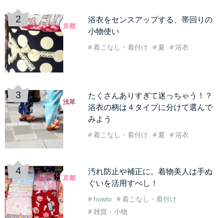
浴衣をセンスアップする、帯回りの
京都
小物使い
着こなし・着付け
夏
浴衣
たくさんありすぎて迷っちゃう！？
浅草
浴衣の柄は４タイプに分けて選んで
みよう
着こなし・着付け
夏
浴衣
汚れ防止や補正に。着物美人は手ぬ
京都
ぐいを活用すべし！
howto
着こなし・着付け
雑貨・小物