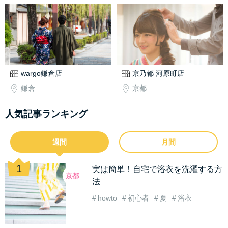
wargo鎌倉店
京乃都 河原町店
鎌倉
京都
人気記事ランキング
週間
月間
実は簡単！自宅で浴衣を洗濯する方
京都
法
howto
初心者
夏
浴衣