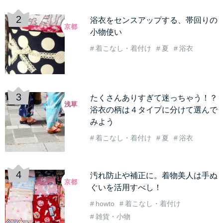
浴衣をセンスアップする、帯回りの
京都
小物使い
着こなし・着付け
夏
浴衣
たくさんありすぎて迷っちゃう！？
浅草
浴衣の柄は４タイプに分けて選んで
みよう
着こなし・着付け
夏
浴衣
汚れ防止や補正に。着物美人は手ぬ
京都
ぐいを活用すべし！
howto
着こなし・着付け
雑貨・小物