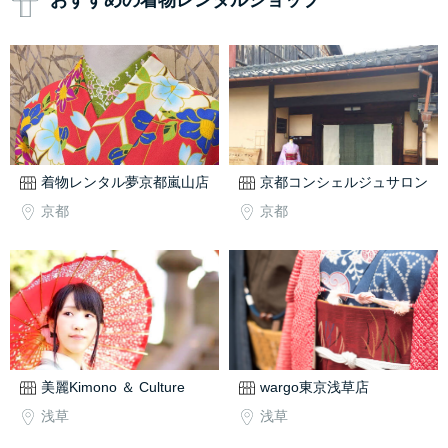
おすすめの着物レンタルショップ
着物レンタル夢京都嵐山店
京都コンシェルジュサロン
京都
京都
美麗Kimono ＆ Culture
wargo東京浅草店
浅草
浅草