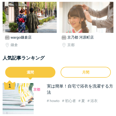
wargo鎌倉店
京乃都 河原町店
鎌倉
京都
人気記事ランキング
週間
月間
実は簡単！自宅で浴衣を洗濯する方
京都
法
howto
初心者
夏
浴衣