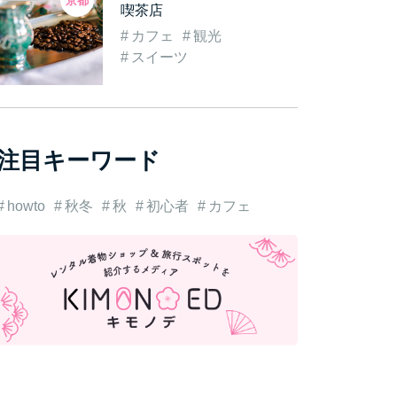
京都
喫茶店
カフェ
観光
スイーツ
注目キーワード
howto
秋冬
秋
初心者
カフェ