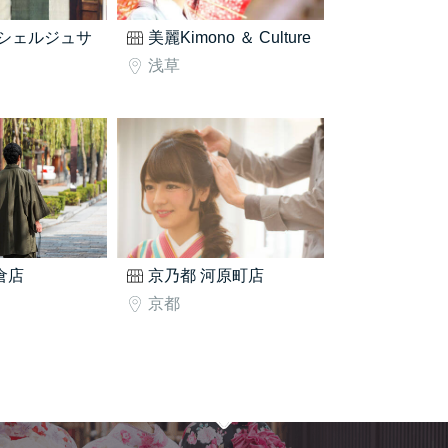
シェルジュサ
美麗Kimono ＆ Culture
浅草
鎌倉店
京乃都 河原町店
京都