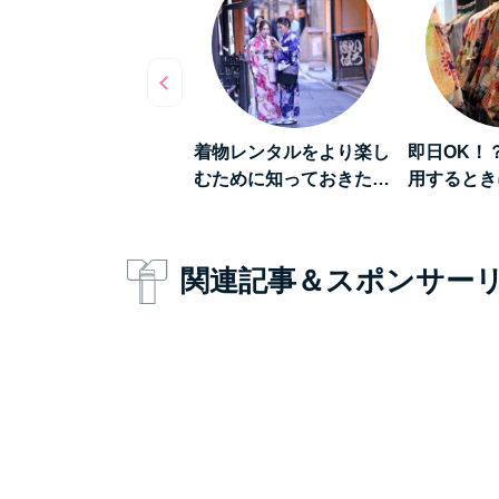
数倍楽しくなる》着物
着物レンタルをより楽し
即日OK！
ンタルをして「浅草…
むために知っておきた…
用するとき
関連記事＆スポンサー