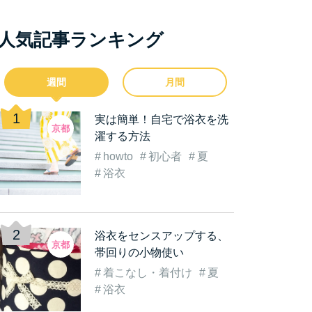
人気記事ランキング
週間
月間
実は簡単！自宅で浴衣を洗
京都
濯する方法
howto
初心者
夏
浴衣
浴衣をセンスアップする、
京都
帯回りの小物使い
着こなし・着付け
夏
浴衣