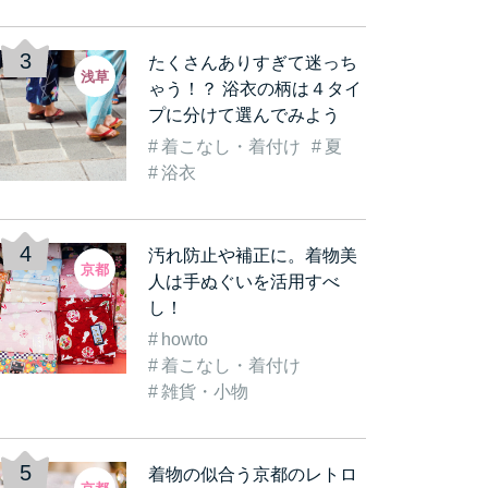
たくさんありすぎて迷っち
浅草
ゃう！？ 浴衣の柄は４タイ
プに分けて選んでみよう
着こなし・着付け
夏
古都
着物を着て観光気分をも
《数倍楽しくなる》着物
着
浴衣
着…
っと盛り上げよう！実…
レンタルをして「浅草…
む
汚れ防止や補正に。着物美
京都
人は手ぬぐいを活用すべ
し！
howto
着こなし・着付け
雑貨・小物
着物の似合う京都のレトロ