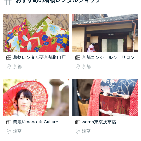
おすすめの着物レンタルショップ
着物レンタル夢京都嵐山店
京都コンシェルジュサロン
京都
京都
美麗Kimono ＆ Culture
wargo東京浅草店
浅草
浅草