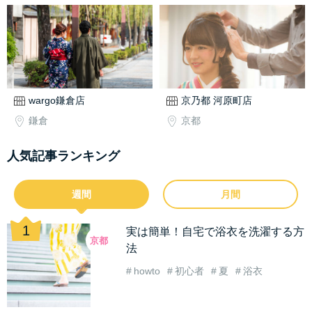
wargo鎌倉店
京乃都 河原町店
鎌倉
京都
人気記事ランキング
週間
月間
実は簡単！自宅で浴衣を洗濯する方
京都
法
howto
初心者
夏
浴衣