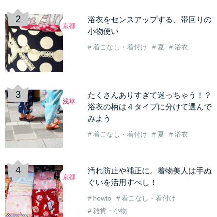
浴衣をセンスアップする、帯回りの
京都
小物使い
着こなし・着付け
夏
浴衣
たくさんありすぎて迷っちゃう！？
浅草
浴衣の柄は４タイプに分けて選んで
みよう
着こなし・着付け
夏
浴衣
汚れ防止や補正に。着物美人は手ぬ
京都
ぐいを活用すべし！
howto
着こなし・着付け
雑貨・小物