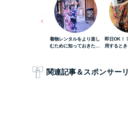
数倍楽しくなる》着物
着物レンタルをより楽し
即日OK！
ンタルをして「浅草…
むために知っておきた…
用するとき
関連記事＆スポンサー