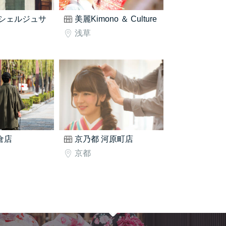
シェルジュサ
美麗Kimono ＆ Culture
浅草
鎌倉店
京乃都 河原町店
京都