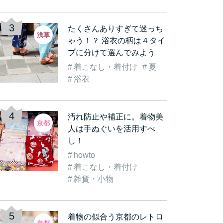
たくさんありすぎて迷っち
浅草
ゃう！？ 浴衣の柄は４タイ
プに分けて選んでみよう
着こなし・着付け
夏
古都
着物を着て観光気分をも
《数倍楽しくなる》着物
着
浴衣
着…
っと盛り上げよう！実…
レンタルをして「浅草…
む
汚れ防止や補正に。着物美
京都
人は手ぬぐいを活用すべ
し！
howto
着こなし・着付け
雑貨・小物
着物の似合う京都のレトロ