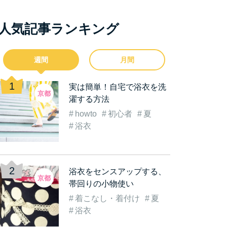
人気記事ランキング
週間
月間
実は簡単！自宅で浴衣を洗
京都
濯する方法
howto
初心者
夏
浴衣
浴衣をセンスアップする、
京都
帯回りの小物使い
着こなし・着付け
夏
浴衣