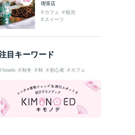
京都
喫茶店
カフェ
観光
スイーツ
注目キーワード
howto
秋冬
秋
初心者
カフェ