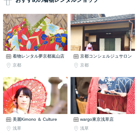
おすすめの着物レンタルショップ
着物レンタル夢京都嵐山店
京都コンシェルジュサロン
京都
京都
美麗Kimono ＆ Culture
wargo東京浅草店
浅草
浅草