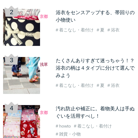
浴衣をセンスアップする、帯回りの
京都
小物使い
着こなし・着付け
夏
浴衣
たくさんありすぎて迷っちゃう！？
浅草
浴衣の柄は４タイプに分けて選んで
みよう
着こなし・着付け
夏
浴衣
汚れ防止や補正に。着物美人は手ぬ
京都
ぐいを活用すべし！
howto
着こなし・着付け
雑貨・小物