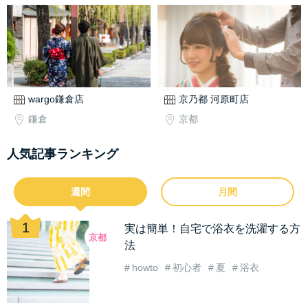
wargo鎌倉店
京乃都 河原町店
鎌倉
京都
人気記事ランキング
週間
月間
実は簡単！自宅で浴衣を洗濯する方
京都
法
howto
初心者
夏
浴衣