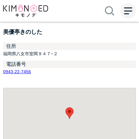
ME
NU
美優亭きのした
住所
福岡県八女市室岡９４７−２
電話番号
0943-22-7456