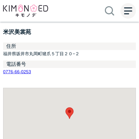
ME
NU
米沢美裳苑
住所
福井県坂井市丸岡町猪爪５丁目２０−２
電話番号
0776-66-0253