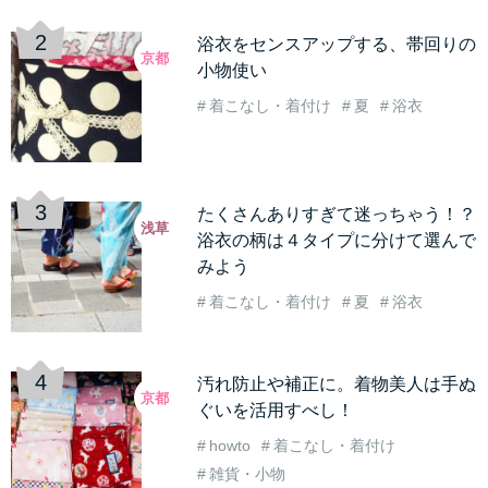
浴衣をセンスアップする、帯回りの
京都
小物使い
着こなし・着付け
夏
浴衣
たくさんありすぎて迷っちゃう！？
浅草
浴衣の柄は４タイプに分けて選んで
みよう
着こなし・着付け
夏
浴衣
汚れ防止や補正に。着物美人は手ぬ
京都
ぐいを活用すべし！
howto
着こなし・着付け
雑貨・小物