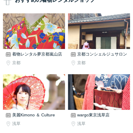
おすすめの着物レンタルショップ
着物レンタル夢京都嵐山店
京都コンシェルジュサロン
京都
京都
美麗Kimono ＆ Culture
wargo東京浅草店
浅草
浅草