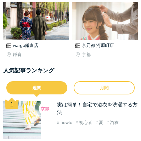
wargo鎌倉店
京乃都 河原町店
鎌倉
京都
人気記事ランキング
週間
月間
実は簡単！自宅で浴衣を洗濯する方
京都
法
howto
初心者
夏
浴衣