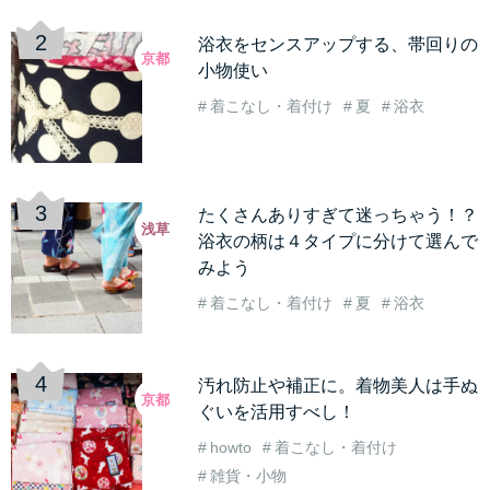
浴衣をセンスアップする、帯回りの
京都
小物使い
着こなし・着付け
夏
浴衣
たくさんありすぎて迷っちゃう！？
浅草
浴衣の柄は４タイプに分けて選んで
みよう
着こなし・着付け
夏
浴衣
汚れ防止や補正に。着物美人は手ぬ
京都
ぐいを活用すべし！
howto
着こなし・着付け
雑貨・小物