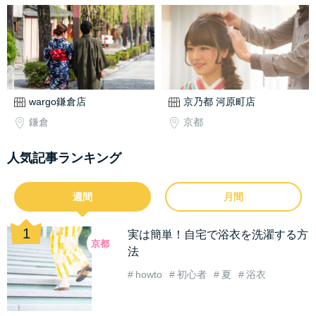
wargo鎌倉店
京乃都 河原町店
鎌倉
京都
人気記事ランキング
週間
月間
実は簡単！自宅で浴衣を洗濯する方
京都
法
howto
初心者
夏
浴衣