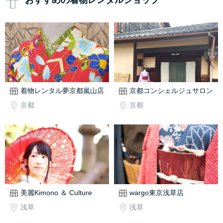
おすすめの着物レンタルショップ
着物レンタル夢京都嵐山店
京都コンシェルジュサロン
京都
京都
美麗Kimono ＆ Culture
wargo東京浅草店
浅草
浅草