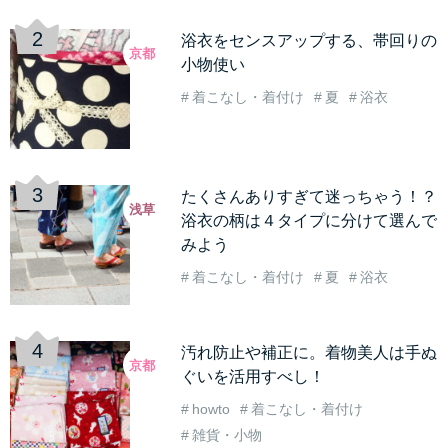
浴衣をセンスアップする、帯回りの
京都
小物使い
着こなし・着付け
夏
浴衣
たくさんありすぎて迷っちゃう！？
浅草
浴衣の柄は４タイプに分けて選んで
みよう
着こなし・着付け
夏
浴衣
汚れ防止や補正に。着物美人は手ぬ
京都
ぐいを活用すべし！
howto
着こなし・着付け
雑貨・小物