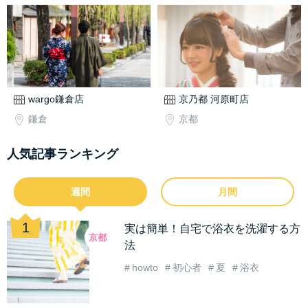
wargo鎌倉店
京乃都 河原町店
鎌倉
京都
人気記事ランキング
週間
月間
実は簡単！自宅で浴衣を洗濯する方
京都
法
howto
初心者
夏
浴衣