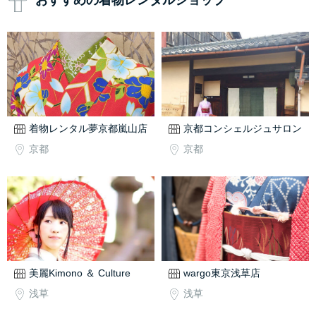
おすすめの着物レンタルショップ
着物レンタル夢京都嵐山店
京都コンシェルジュサロン
京都
京都
美麗Kimono ＆ Culture
wargo東京浅草店
浅草
浅草