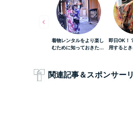
数倍楽しくなる》着物
着物レンタルをより楽し
即日OK！
ンタルをして「浅草…
むために知っておきた…
用するとき
関連記事＆スポンサー