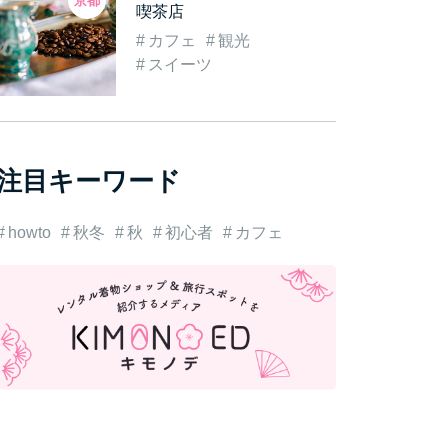
京都
喫茶店
カフェ
観光
スイーツ
注目キーワード
howto
秋冬
秋
初心者
カフェ