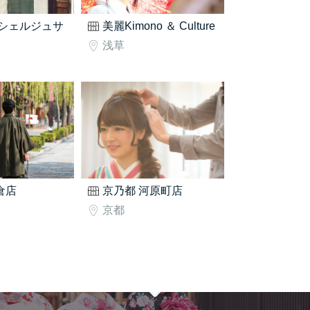
シェルジュサ
美麗Kimono ＆ Culture
浅草
鎌倉店
京乃都 河原町店
京都