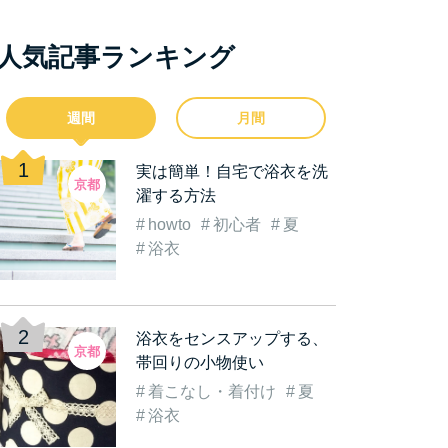
人気記事ランキング
週間
月間
実は簡単！自宅で浴衣を洗
京都
濯する方法
howto
初心者
夏
浴衣
浴衣をセンスアップする、
京都
帯回りの小物使い
着こなし・着付け
夏
浴衣