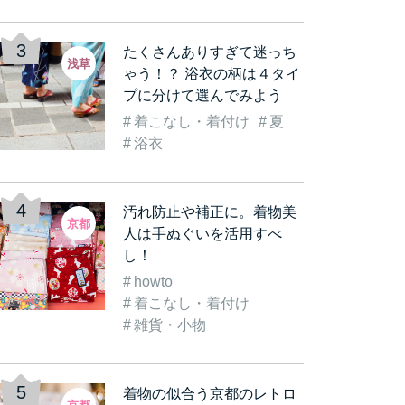
たくさんありすぎて迷っち
浅草
ゃう！？ 浴衣の柄は４タイ
プに分けて選んでみよう
着こなし・着付け
夏
古都
着物を着て観光気分をも
《数倍楽しくなる》着物
着
浴衣
着…
っと盛り上げよう！実…
レンタルをして「浅草…
む
汚れ防止や補正に。着物美
京都
人は手ぬぐいを活用すべ
し！
howto
着こなし・着付け
雑貨・小物
着物の似合う京都のレトロ