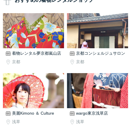
おすすめの着物レンタルショップ
着物レンタル夢京都嵐山店
京都コンシェルジュサロン
京都
京都
美麗Kimono ＆ Culture
wargo東京浅草店
浅草
浅草