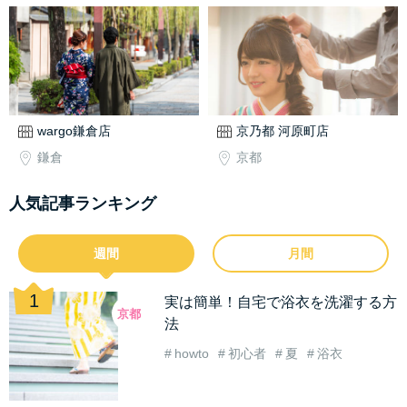
wargo鎌倉店
京乃都 河原町店
鎌倉
京都
人気記事ランキング
週間
月間
実は簡単！自宅で浴衣を洗濯する方
京都
法
howto
初心者
夏
浴衣