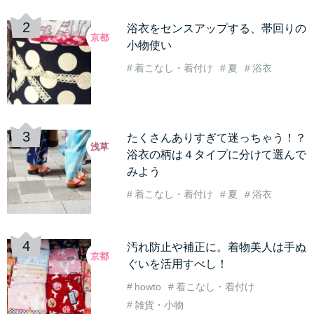
浴衣をセンスアップする、帯回りの
京都
小物使い
着こなし・着付け
夏
浴衣
たくさんありすぎて迷っちゃう！？
浅草
浴衣の柄は４タイプに分けて選んで
みよう
着こなし・着付け
夏
浴衣
汚れ防止や補正に。着物美人は手ぬ
京都
ぐいを活用すべし！
howto
着こなし・着付け
雑貨・小物