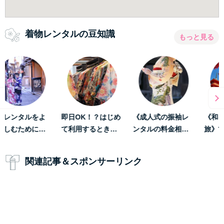
着物レンタルの豆知識
もっと見る
《和を堪能する
着物を着て観光気
《数倍楽しくな
旅》古都「京都…
分をもっと盛り…
る》着物レンタ…
関連記事＆スポンサーリンク