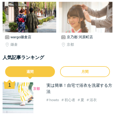
wargo鎌倉店
京乃都 河原町店
鎌倉
京都
人気記事ランキング
週間
月間
実は簡単！自宅で浴衣を洗濯する方
京都
法
howto
初心者
夏
浴衣