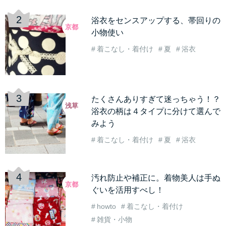
浴衣をセンスアップする、帯回りの
京都
小物使い
着こなし・着付け
夏
浴衣
たくさんありすぎて迷っちゃう！？
浅草
浴衣の柄は４タイプに分けて選んで
みよう
着こなし・着付け
夏
浴衣
汚れ防止や補正に。着物美人は手ぬ
京都
ぐいを活用すべし！
howto
着こなし・着付け
雑貨・小物