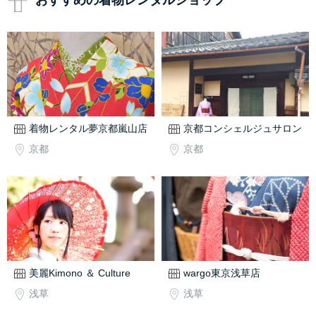
おすすめの着物レンタルショップ
着物レンタル夢京都嵐山店
京都コンシェルジュサロン
京都
京都
美麗Kimono ＆ Culture
wargo東京浅草店
浅草
浅草