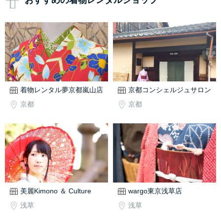
おすすめの着物レンタルショップ
着物レンタル夢京都嵐山店
京都コンシェルジュサロン
京都
京都
美麗Kimono ＆ Culture
wargo東京浅草店
浅草
浅草