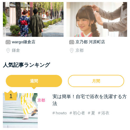
wargo鎌倉店
京乃都 河原町店
鎌倉
京都
人気記事ランキング
週間
月間
実は簡単！自宅で浴衣を洗濯する方
京都
法
howto
初心者
夏
浴衣