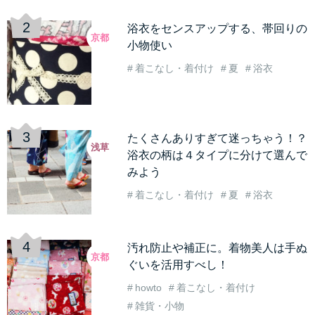
浴衣をセンスアップする、帯回りの
京都
小物使い
着こなし・着付け
夏
浴衣
たくさんありすぎて迷っちゃう！？
浅草
浴衣の柄は４タイプに分けて選んで
みよう
着こなし・着付け
夏
浴衣
汚れ防止や補正に。着物美人は手ぬ
京都
ぐいを活用すべし！
howto
着こなし・着付け
雑貨・小物