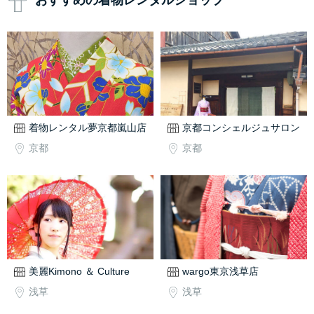
おすすめの着物レンタルショップ
着物レンタル夢京都嵐山店
京都コンシェルジュサロン
京都
京都
美麗Kimono ＆ Culture
wargo東京浅草店
浅草
浅草