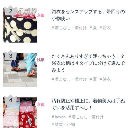
浴衣をセンスアップする、帯回りの
京都
小物使い
着こなし・着付け
夏
浴衣
たくさんありすぎて迷っちゃう！？
浅草
浴衣の柄は４タイプに分けて選んで
みよう
着こなし・着付け
夏
浴衣
汚れ防止や補正に。着物美人は手ぬ
京都
ぐいを活用すべし！
howto
着こなし・着付け
雑貨・小物