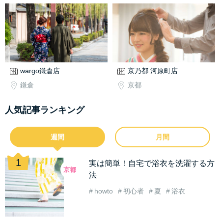
wargo鎌倉店
京乃都 河原町店
鎌倉
京都
人気記事ランキング
週間
月間
実は簡単！自宅で浴衣を洗濯する方
京都
法
howto
初心者
夏
浴衣