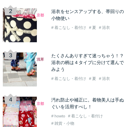
浴衣をセンスアップする、帯回りの
京都
小物使い
着こなし・着付け
夏
浴衣
たくさんありすぎて迷っちゃう！？
浅草
浴衣の柄は４タイプに分けて選んで
みよう
着こなし・着付け
夏
浴衣
汚れ防止や補正に。着物美人は手ぬ
京都
ぐいを活用すべし！
howto
着こなし・着付け
雑貨・小物