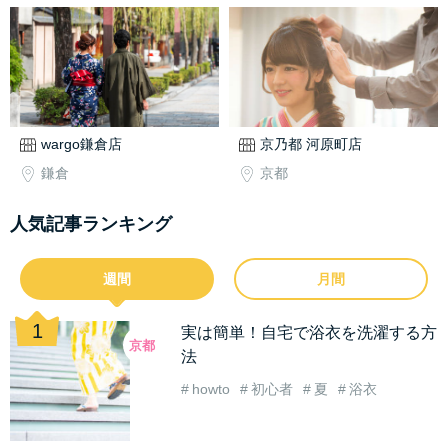
wargo鎌倉店
京乃都 河原町店
鎌倉
京都
人気記事ランキング
週間
月間
実は簡単！自宅で浴衣を洗濯する方
京都
法
howto
初心者
夏
浴衣