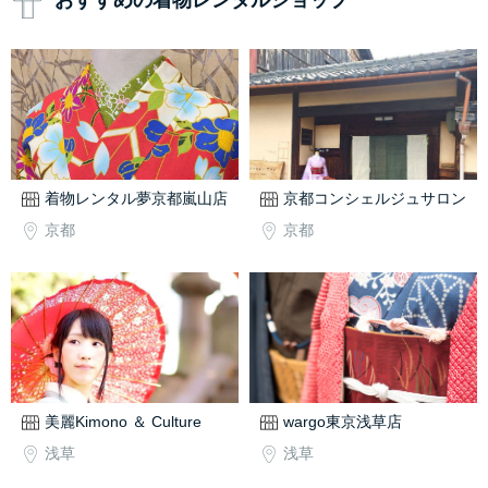
おすすめの着物レンタルショップ
着物レンタル夢京都嵐山店
京都コンシェルジュサロン
京都
京都
美麗Kimono ＆ Culture
wargo東京浅草店
浅草
浅草