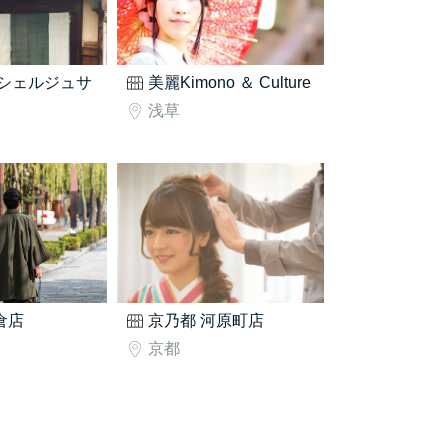
シェルジュサ
美麗Kimono ＆ Culture
浅草
鎌倉店
京乃都 河原町店
京都