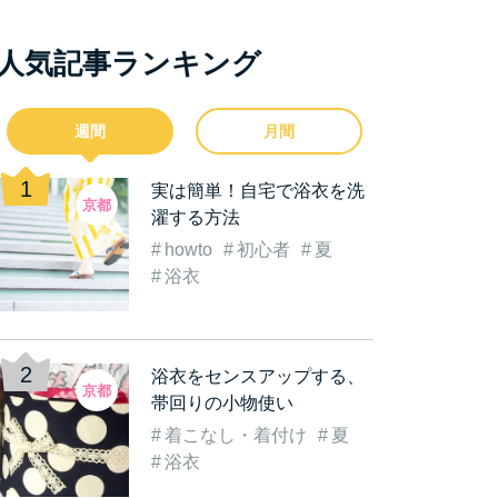
人気記事ランキング
週間
月間
実は簡単！自宅で浴衣を洗
京都
濯する方法
howto
初心者
夏
浴衣
浴衣をセンスアップする、
京都
帯回りの小物使い
着こなし・着付け
夏
浴衣