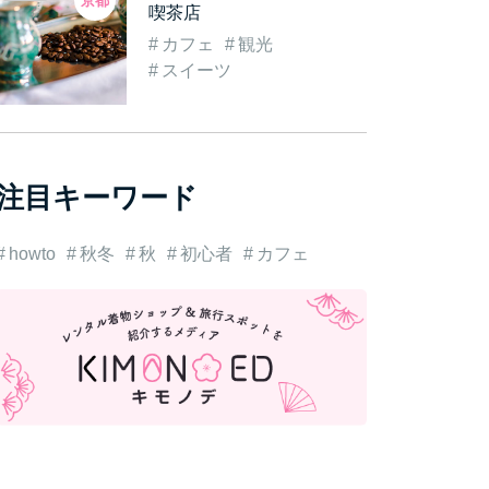
京都
喫茶店
カフェ
観光
スイーツ
注目キーワード
howto
秋冬
秋
初心者
カフェ