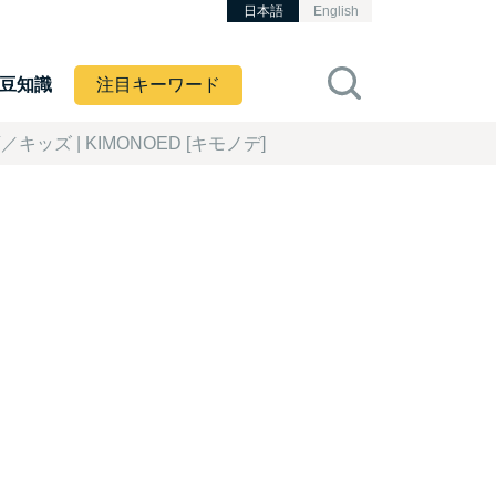
日本語
English
豆知識
注目キーワード
 | KIMONOED [キモノデ]