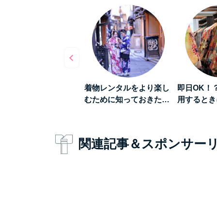
数倍楽しくなる》着物
着物レンタルをより楽し
即日OK！
ンタルをして「浅草…
むために知っておきた…
用するとき
関連記事＆スポンサー