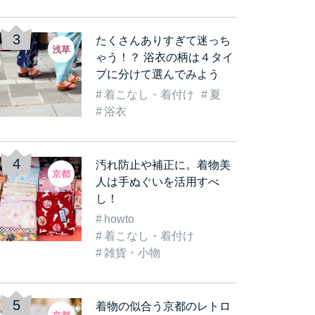
たくさんありすぎて迷っち
浅草
ゃう！？ 浴衣の柄は４タイ
プに分けて選んでみよう
着こなし・着付け
夏
浴衣
古都
着物を着て観光気分をも
《数倍楽しくなる》着物
着
着…
っと盛り上げよう！実…
レンタルをして「浅草…
む
汚れ防止や補正に。着物美
京都
人は手ぬぐいを活用すべ
し！
howto
着こなし・着付け
雑貨・小物
着物の似合う京都のレトロ