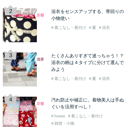
浴衣をセンスアップする、帯回りの
京都
小物使い
着こなし・着付け
夏
浴衣
たくさんありすぎて迷っちゃう！？
浅草
浴衣の柄は４タイプに分けて選んで
みよう
着こなし・着付け
夏
浴衣
汚れ防止や補正に。着物美人は手ぬ
京都
ぐいを活用すべし！
howto
着こなし・着付け
雑貨・小物