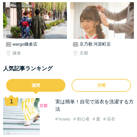
wargo鎌倉店
京乃都 河原町店
鎌倉
京都
人気記事ランキング
週間
月間
実は簡単！自宅で浴衣を洗濯する方
京都
法
howto
初心者
夏
浴衣