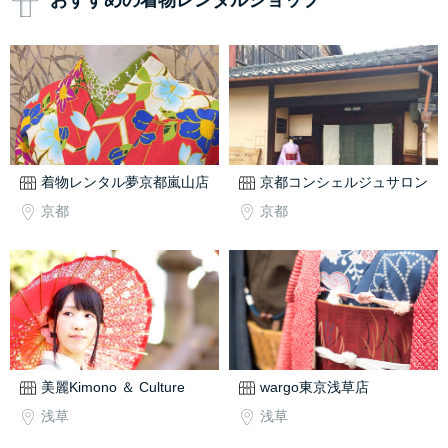
おすすめの着物レンタルショップ
着物レンタル夢京都嵐山店
京都コンシェルジュサロン
京都
京都
美麗Kimono ＆ Culture
wargo東京浅草店
浅草
浅草