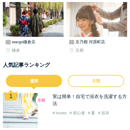
wargo鎌倉店
京乃都 河原町店
鎌倉
京都
人気記事ランキング
週間
月間
実は簡単！自宅で浴衣を洗濯する方
京都
法
howto
初心者
夏
浴衣