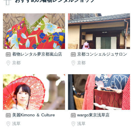
おすすめの着物レンタルショップ
着物レンタル夢京都嵐山店
京都コンシェルジュサロン
京都
京都
美麗Kimono ＆ Culture
wargo東京浅草店
浅草
浅草