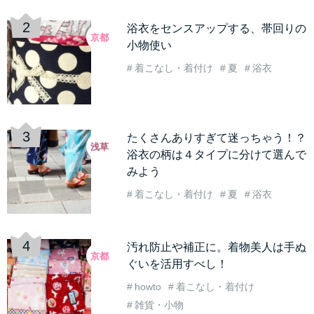
浴衣をセンスアップする、帯回りの
京都
小物使い
着こなし・着付け
夏
浴衣
たくさんありすぎて迷っちゃう！？
浅草
浴衣の柄は４タイプに分けて選んで
みよう
着こなし・着付け
夏
浴衣
汚れ防止や補正に。着物美人は手ぬ
京都
ぐいを活用すべし！
howto
着こなし・着付け
雑貨・小物