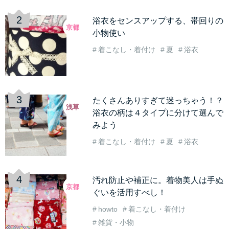
浴衣をセンスアップする、帯回りの
京都
小物使い
着こなし・着付け
夏
浴衣
たくさんありすぎて迷っちゃう！？
浅草
浴衣の柄は４タイプに分けて選んで
みよう
着こなし・着付け
夏
浴衣
汚れ防止や補正に。着物美人は手ぬ
京都
ぐいを活用すべし！
howto
着こなし・着付け
雑貨・小物