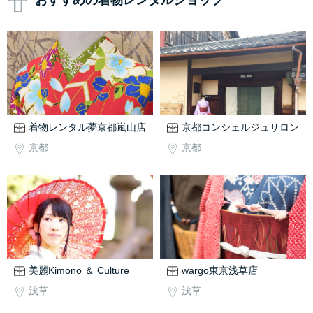
おすすめの着物レンタルショップ
着物レンタル夢京都嵐山店
京都コンシェルジュサロン
京都
京都
美麗Kimono ＆ Culture
wargo東京浅草店
浅草
浅草