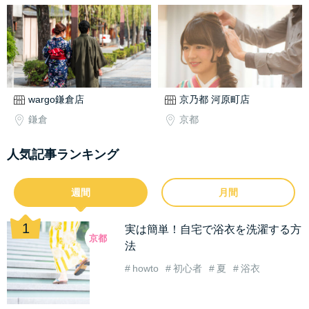
wargo鎌倉店
京乃都 河原町店
鎌倉
京都
人気記事ランキング
週間
月間
実は簡単！自宅で浴衣を洗濯する方
京都
法
howto
初心者
夏
浴衣