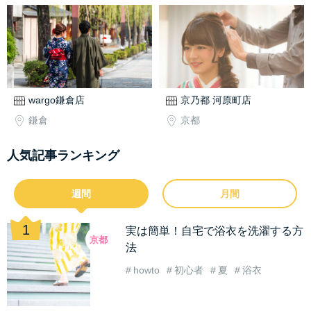
wargo鎌倉店
京乃都 河原町店
鎌倉
京都
人気記事ランキング
週間
月間
実は簡単！自宅で浴衣を洗濯する方
京都
法
howto
初心者
夏
浴衣