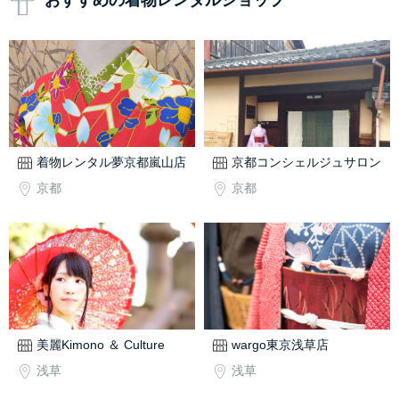
おすすめの着物レンタルショップ
着物レンタル夢京都嵐山店
京都コンシェルジュサロン
京都
京都
美麗Kimono ＆ Culture
wargo東京浅草店
浅草
浅草