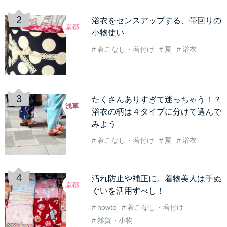
浴衣をセンスアップする、帯回りの
京都
小物使い
着こなし・着付け
夏
浴衣
たくさんありすぎて迷っちゃう！？
浅草
浴衣の柄は４タイプに分けて選んで
みよう
着こなし・着付け
夏
浴衣
汚れ防止や補正に。着物美人は手ぬ
京都
ぐいを活用すべし！
howto
着こなし・着付け
雑貨・小物