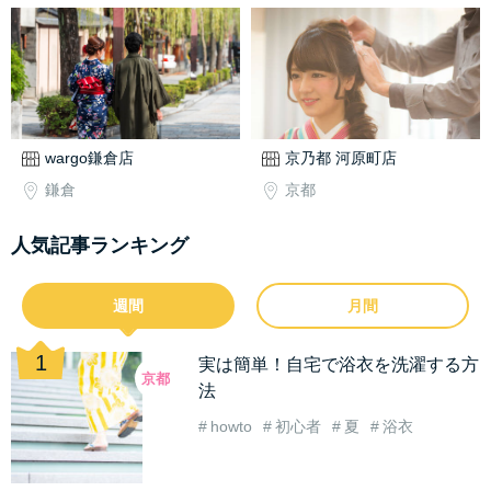
wargo鎌倉店
京乃都 河原町店
鎌倉
京都
人気記事ランキング
週間
月間
実は簡単！自宅で浴衣を洗濯する方
京都
法
howto
初心者
夏
浴衣