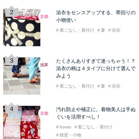
浴衣をセンスアップする、帯回りの
京都
小物使い
着こなし・着付け
夏
浴衣
たくさんありすぎて迷っちゃう！？
浅草
浴衣の柄は４タイプに分けて選んで
みよう
着こなし・着付け
夏
浴衣
汚れ防止や補正に。着物美人は手ぬ
京都
ぐいを活用すべし！
howto
着こなし・着付け
雑貨・小物