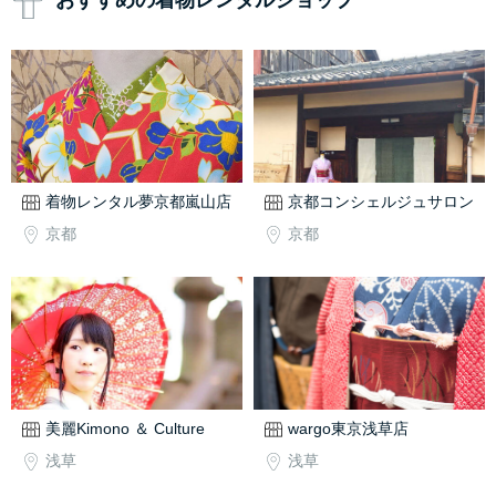
おすすめの着物レンタルショップ
着物レンタル夢京都嵐山店
京都コンシェルジュサロン
京都
京都
美麗Kimono ＆ Culture
wargo東京浅草店
浅草
浅草