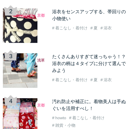
浴衣をセンスアップする、帯回りの
京都
小物使い
着こなし・着付け
夏
浴衣
たくさんありすぎて迷っちゃう！？
浅草
浴衣の柄は４タイプに分けて選んで
みよう
着こなし・着付け
夏
浴衣
汚れ防止や補正に。着物美人は手ぬ
京都
ぐいを活用すべし！
howto
着こなし・着付け
雑貨・小物