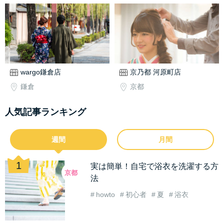
wargo鎌倉店
京乃都 河原町店
鎌倉
京都
人気記事ランキング
週間
月間
実は簡単！自宅で浴衣を洗濯する方
京都
法
howto
初心者
夏
浴衣