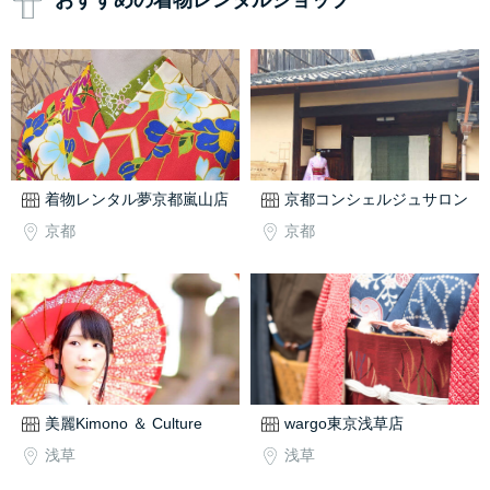
おすすめの着物レンタルショップ
着物レンタル夢京都嵐山店
京都コンシェルジュサロン
京都
京都
美麗Kimono ＆ Culture
wargo東京浅草店
浅草
浅草