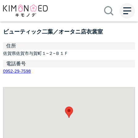
ME
NU
ビューティック二葉／オータニ店衣裳室
住所
佐賀県佐賀市与賀町１−２−Ｂ１Ｆ
電話番号
0952-29-7598