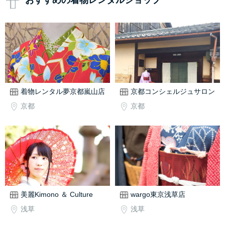
おすすめの着物レンタルショップ
着物レンタル夢京都嵐山店
京都コンシェルジュサロン
京都
京都
美麗Kimono ＆ Culture
wargo東京浅草店
浅草
浅草