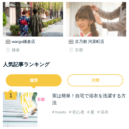
wargo鎌倉店
京乃都 河原町店
鎌倉
京都
人気記事ランキング
週間
月間
実は簡単！自宅で浴衣を洗濯する方
京都
法
howto
初心者
夏
浴衣