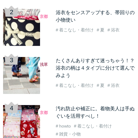
浴衣をセンスアップする、帯回りの
京都
小物使い
着こなし・着付け
夏
浴衣
たくさんありすぎて迷っちゃう！？
浅草
浴衣の柄は４タイプに分けて選んで
みよう
着こなし・着付け
夏
浴衣
汚れ防止や補正に。着物美人は手ぬ
京都
ぐいを活用すべし！
howto
着こなし・着付け
雑貨・小物