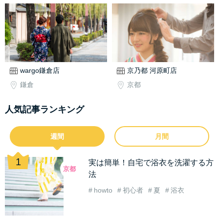
wargo鎌倉店
京乃都 河原町店
鎌倉
京都
人気記事ランキング
週間
月間
実は簡単！自宅で浴衣を洗濯する方
京都
法
howto
初心者
夏
浴衣