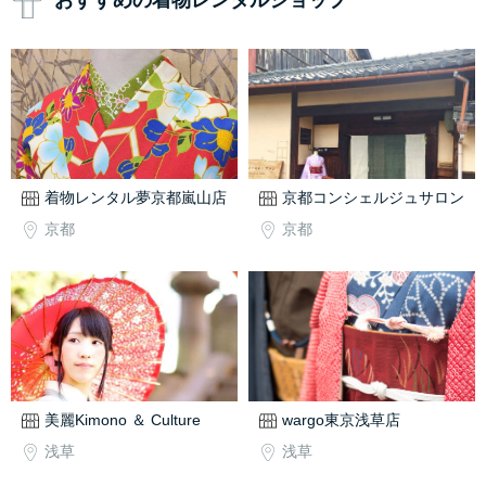
おすすめの着物レンタルショップ
着物レンタル夢京都嵐山店
京都コンシェルジュサロン
京都
京都
美麗Kimono ＆ Culture
wargo東京浅草店
浅草
浅草