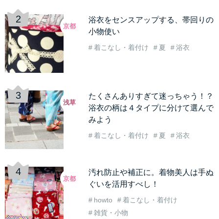
浴衣をセンスアップする、帯回りの
京都
小物使い
着こなし・着付け
夏
浴衣
たくさんありすぎて迷っちゃう！？
浅草
浴衣の柄は４タイプに分けて選んで
みよう
着こなし・着付け
夏
浴衣
汚れ防止や補正に。着物美人は手ぬ
京都
ぐいを活用すべし！
howto
着こなし・着付け
雑貨・小物