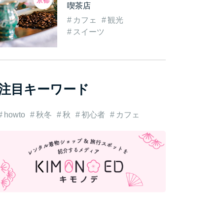
京都
喫茶店
カフェ
観光
スイーツ
注目キーワード
howto
秋冬
秋
初心者
カフェ