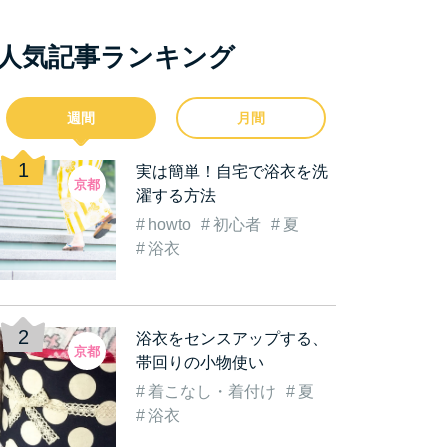
人気記事ランキング
週間
月間
実は簡単！自宅で浴衣を洗
京都
濯する方法
howto
初心者
夏
浴衣
浴衣をセンスアップする、
京都
帯回りの小物使い
着こなし・着付け
夏
浴衣