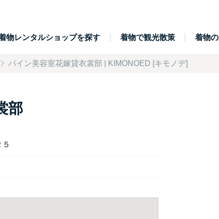
着物レンタルショップを探す
着物で観光散策
着物の
パイン美容室花嫁貸衣裳部 | KIMONOED [キモノデ]
裳部
２５