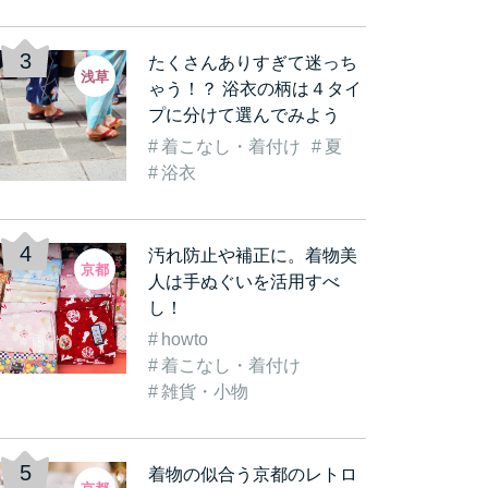
たくさんありすぎて迷っち
浅草
ゃう！？ 浴衣の柄は４タイ
プに分けて選んでみよう
着こなし・着付け
夏
古都
着物を着て観光気分をも
《数倍楽しくなる》着物
着
浴衣
着…
っと盛り上げよう！実…
レンタルをして「浅草…
む
汚れ防止や補正に。着物美
京都
人は手ぬぐいを活用すべ
し！
howto
着こなし・着付け
雑貨・小物
着物の似合う京都のレトロ