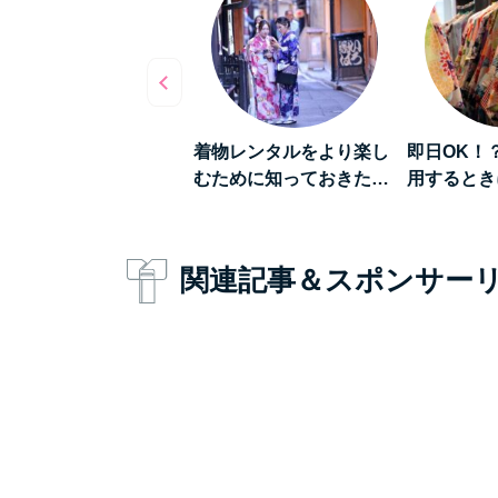
数倍楽しくなる》着物
着物レンタルをより楽し
即日OK！
ンタルをして「浅草…
むために知っておきた…
用するとき
関連記事＆スポンサー