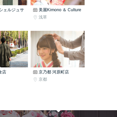
シェルジュサ
美麗Kimono ＆ Culture
浅草
鎌倉店
京乃都 河原町店
京都