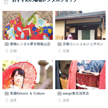
おすすめの着物レンタルショップ
着物レンタル夢京都嵐山店
京都コンシェルジュサロン
京都
京都
美麗Kimono ＆ Culture
wargo東京浅草店
浅草
浅草