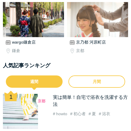
wargo鎌倉店
京乃都 河原町店
鎌倉
京都
人気記事ランキング
週間
月間
実は簡単！自宅で浴衣を洗濯する方
京都
法
howto
初心者
夏
浴衣