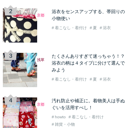
浴衣をセンスアップする、帯回りの
京都
小物使い
着こなし・着付け
夏
浴衣
たくさんありすぎて迷っちゃう！？
浅草
浴衣の柄は４タイプに分けて選んで
みよう
着こなし・着付け
夏
浴衣
汚れ防止や補正に。着物美人は手ぬ
京都
ぐいを活用すべし！
howto
着こなし・着付け
雑貨・小物