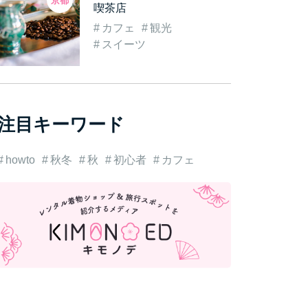
京都
喫茶店
カフェ
観光
スイーツ
注目キーワード
howto
秋冬
秋
初心者
カフェ