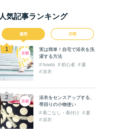
人気記事ランキング
週間
月間
実は簡単！自宅で浴衣を洗
京都
濯する方法
howto
初心者
夏
浴衣
浴衣をセンスアップする、
京都
帯回りの小物使い
着こなし・着付け
夏
浴衣