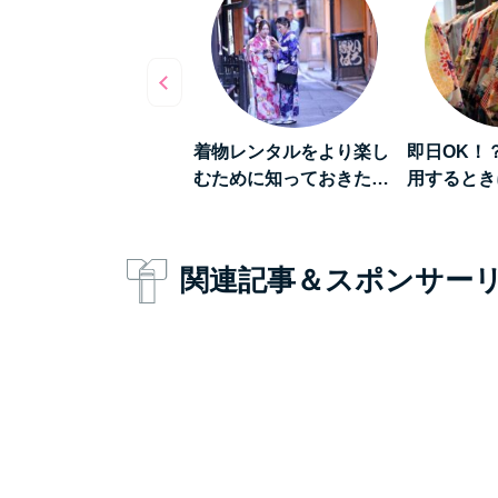
数倍楽しくなる》着物
着物レンタルをより楽し
即日OK！
ンタルをして「浅草…
むために知っておきた…
用するとき
関連記事＆スポンサー