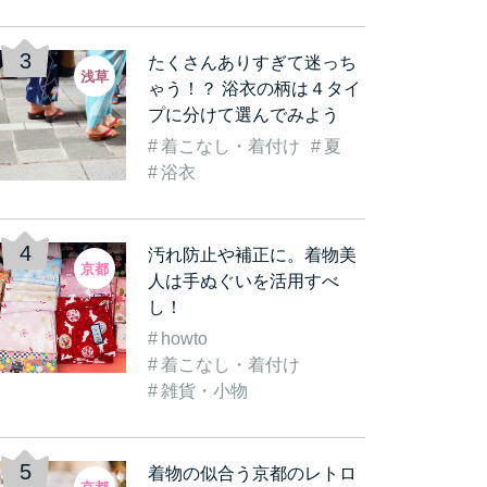
たくさんありすぎて迷っち
浅草
ゃう！？ 浴衣の柄は４タイ
プに分けて選んでみよう
着こなし・着付け
夏
古都
着物を着て観光気分をも
《数倍楽しくなる》着物
着
浴衣
着…
っと盛り上げよう！実…
レンタルをして「浅草…
む
汚れ防止や補正に。着物美
京都
人は手ぬぐいを活用すべ
し！
howto
着こなし・着付け
雑貨・小物
着物の似合う京都のレトロ