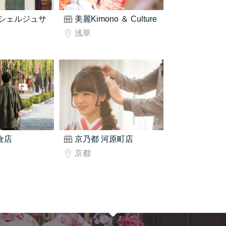
シェルジュサ
美麗Kimono ＆ Culture
浅草
鎌倉店
京乃都 河原町店
京都