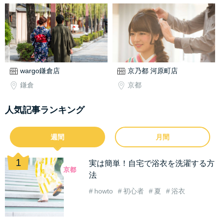
wargo鎌倉店
京乃都 河原町店
鎌倉
京都
人気記事ランキング
週間
月間
実は簡単！自宅で浴衣を洗濯する方
京都
法
howto
初心者
夏
浴衣