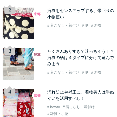
浴衣をセンスアップする、帯回りの
京都
小物使い
着こなし・着付け
夏
浴衣
たくさんありすぎて迷っちゃう！？
浅草
浴衣の柄は４タイプに分けて選んで
みよう
着こなし・着付け
夏
浴衣
汚れ防止や補正に。着物美人は手ぬ
京都
ぐいを活用すべし！
howto
着こなし・着付け
雑貨・小物