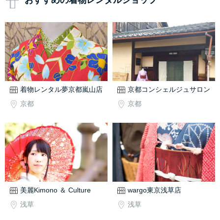
おすすめの着物レンタルショップ
着物レンタル夢京都嵐山店
京都コンシェルジュサロン
京都
京都
美麗Kimono ＆ Culture
wargo東京浅草店
浅草
浅草