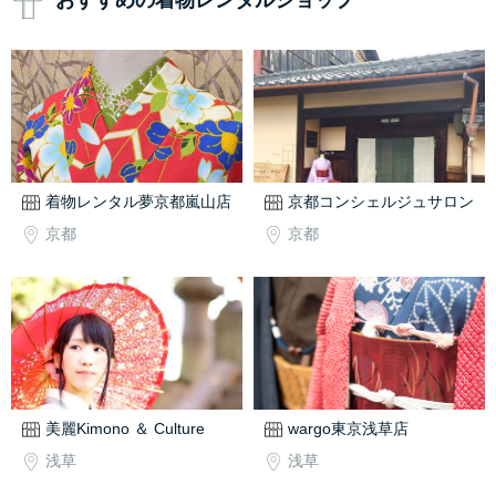
おすすめの着物レンタルショップ
着物レンタル夢京都嵐山店
京都コンシェルジュサロン
京都
京都
美麗Kimono ＆ Culture
wargo東京浅草店
浅草
浅草