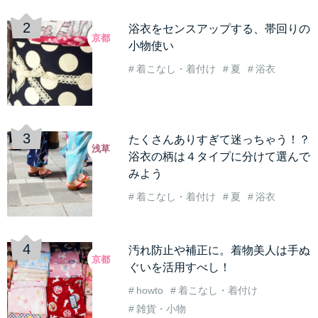
浴衣をセンスアップする、帯回りの
京都
小物使い
着こなし・着付け
夏
浴衣
たくさんありすぎて迷っちゃう！？
浅草
浴衣の柄は４タイプに分けて選んで
みよう
着こなし・着付け
夏
浴衣
汚れ防止や補正に。着物美人は手ぬ
京都
ぐいを活用すべし！
howto
着こなし・着付け
雑貨・小物