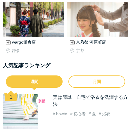
wargo鎌倉店
京乃都 河原町店
鎌倉
京都
人気記事ランキング
週間
月間
実は簡単！自宅で浴衣を洗濯する方
京都
法
howto
初心者
夏
浴衣