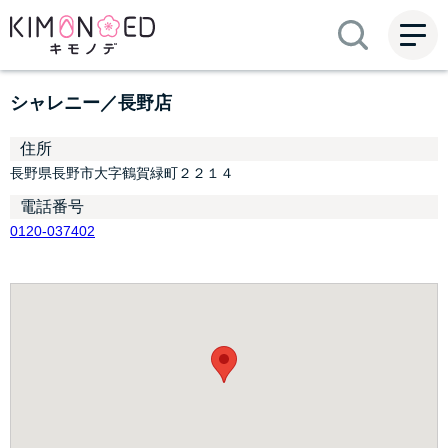
ME
NU
シャレニー／長野店
住所
長野県長野市大字鶴賀緑町２２１４
電話番号
0120-037402