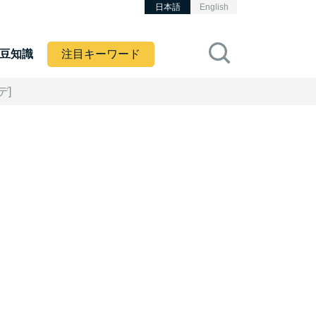
日本語
English
豆知識
注目キーワード
デ]