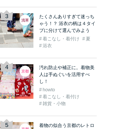
たくさんありすぎて迷っち
浅草
ゃう！？ 浴衣の柄は４タイ
プに分けて選んでみよう
着こなし・着付け
夏
古都
着物を着て観光気分をも
《数倍楽しくなる》着物
着
浴衣
着…
っと盛り上げよう！実…
レンタルをして「浅草…
む
汚れ防止や補正に。着物美
京都
人は手ぬぐいを活用すべ
し！
howto
着こなし・着付け
雑貨・小物
着物の似合う京都のレトロ