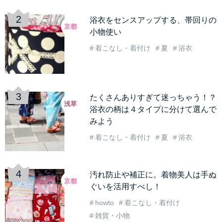
浴衣をセンスアップする、帯回りの
京都
小物使い
着こなし・着付け
夏
浴衣
たくさんありすぎて迷っちゃう！？
浅草
浴衣の柄は４タイプに分けて選んで
みよう
着こなし・着付け
夏
浴衣
汚れ防止や補正に。着物美人は手ぬ
京都
ぐいを活用すべし！
howto
着こなし・着付け
雑貨・小物