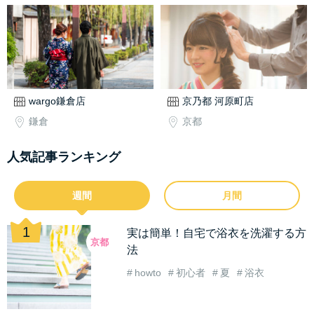
wargo鎌倉店
京乃都 河原町店
鎌倉
京都
人気記事ランキング
週間
月間
実は簡単！自宅で浴衣を洗濯する方
京都
法
howto
初心者
夏
浴衣