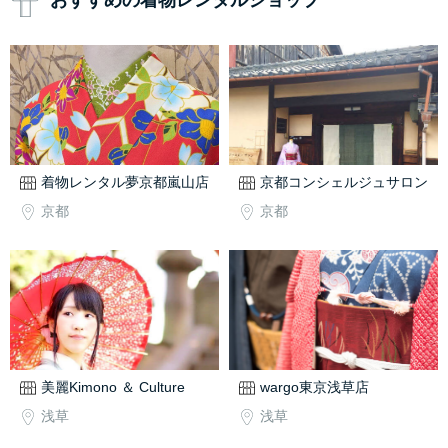
おすすめの着物レンタルショップ
着物レンタル夢京都嵐山店
京都コンシェルジュサロン
京都
京都
美麗Kimono ＆ Culture
wargo東京浅草店
浅草
浅草