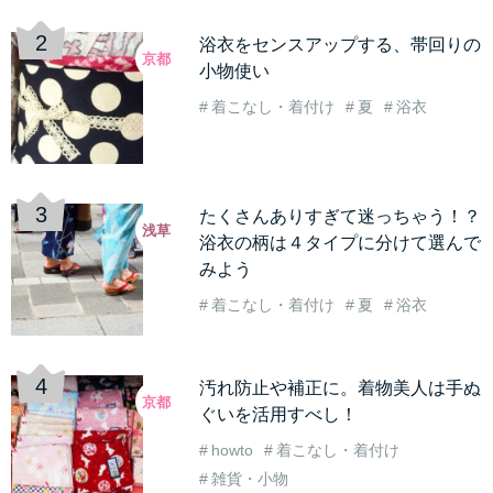
浴衣をセンスアップする、帯回りの
京都
小物使い
着こなし・着付け
夏
浴衣
たくさんありすぎて迷っちゃう！？
浅草
浴衣の柄は４タイプに分けて選んで
みよう
着こなし・着付け
夏
浴衣
汚れ防止や補正に。着物美人は手ぬ
京都
ぐいを活用すべし！
howto
着こなし・着付け
雑貨・小物