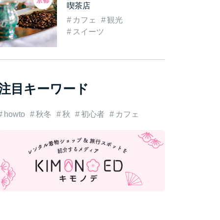
京都
喫茶店
カフェ
観光
スイーツ
注目キーワード
howto
秋冬
秋
初心者
カフェ