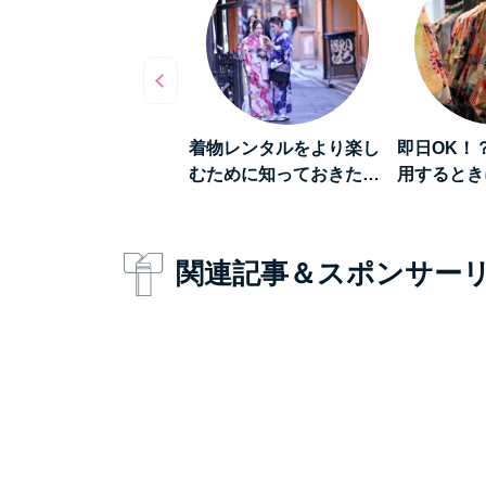
数倍楽しくなる》着物
着物レンタルをより楽し
即日OK！
ンタルをして「浅草…
むために知っておきた…
用するとき
関連記事＆スポンサー