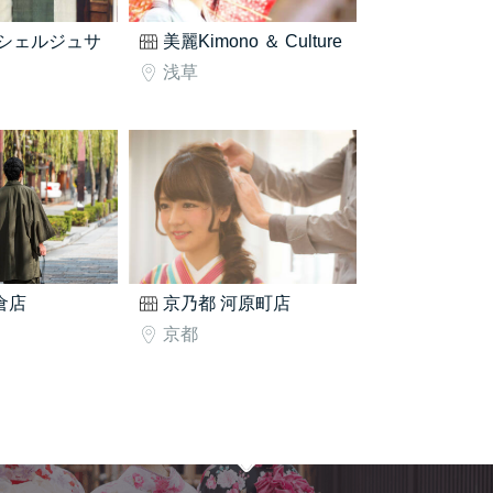
シェルジュサ
美麗Kimono ＆ Culture
浅草
鎌倉店
京乃都 河原町店
京都