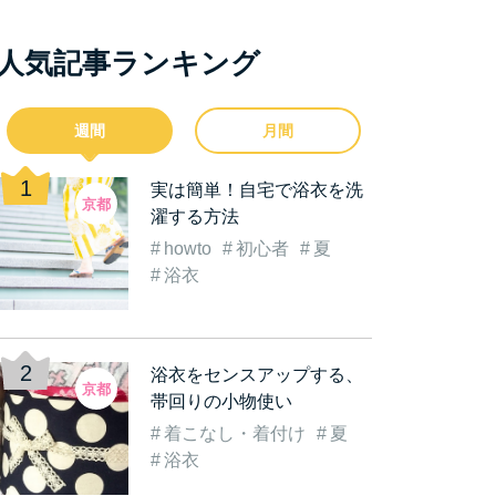
人気記事ランキング
週間
月間
実は簡単！自宅で浴衣を洗
京都
濯する方法
howto
初心者
夏
浴衣
浴衣をセンスアップする、
京都
帯回りの小物使い
着こなし・着付け
夏
浴衣