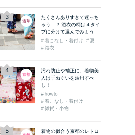
たくさんありすぎて迷っち
浅草
ゃう！？ 浴衣の柄は４タイ
プに分けて選んでみよう
着こなし・着付け
夏
古都
着物を着て観光気分をも
《数倍楽しくなる》着物
着
浴衣
着…
っと盛り上げよう！実…
レンタルをして「浅草…
む
汚れ防止や補正に。着物美
京都
人は手ぬぐいを活用すべ
し！
howto
着こなし・着付け
雑貨・小物
着物の似合う京都のレトロ