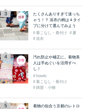
たくさんありすぎて迷っち
浅草
ゃう！？ 浴衣の柄は４タイ
プに分けて選んでみよう
着こなし・着付け
夏
り楽し
即日OK！？はじめて利
《成人式の振袖レンタル
浴衣
きた…
用するときに知ってお…
の料金相場や出来るだ…
汚れ防止や補正に。着物美
京都
人は手ぬぐいを活用すべ
し！
howto
着こなし・着付け
雑貨・小物
着物の似合う京都のレトロ