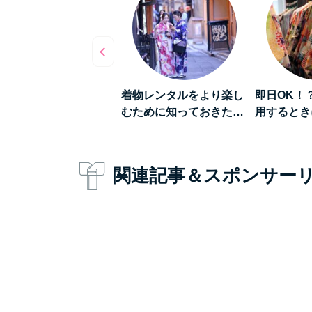
《成人式の振袖レンタル
《和を堪能する旅》古都
着物を着
の料金相場や出来るだ…
「京都」をレンタル着…
っと盛り
関連記事＆スポンサー