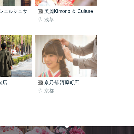
シェルジュサ
美麗Kimono ＆ Culture
浅草
鎌倉店
京乃都 河原町店
京都