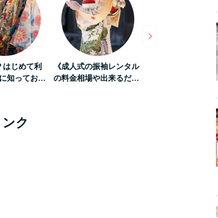
て観光気分をも
《数倍楽しくなる》着物
着物レンタルをよ
上げよう！実…
レンタルをして「浅草…
むために知ってお
リンク