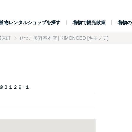
着物レンタルショップを探す
着物で観光散策
着物の
那原町
せつこ美容室本店 | KIMONOED [キモノデ]
原３１２９−１