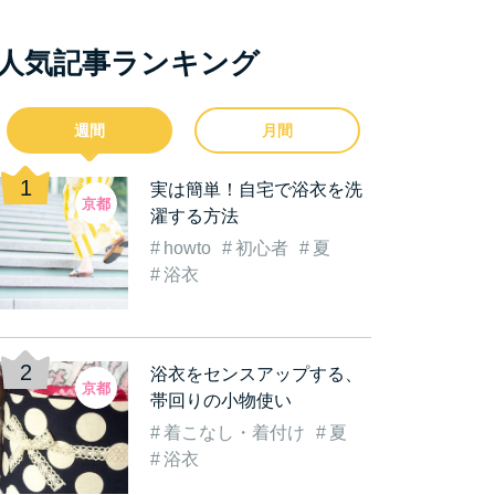
人気記事ランキング
週間
月間
実は簡単！自宅で浴衣を洗
京都
濯する方法
howto
初心者
夏
浴衣
浴衣をセンスアップする、
京都
帯回りの小物使い
着こなし・着付け
夏
浴衣