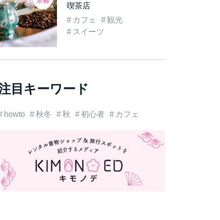
京都
喫茶店
カフェ
観光
スイーツ
注目キーワード
howto
秋冬
秋
初心者
カフェ