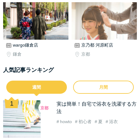
wargo鎌倉店
京乃都 河原町店
鎌倉
京都
人気記事ランキング
週間
月間
実は簡単！自宅で浴衣を洗濯する方
京都
法
howto
初心者
夏
浴衣