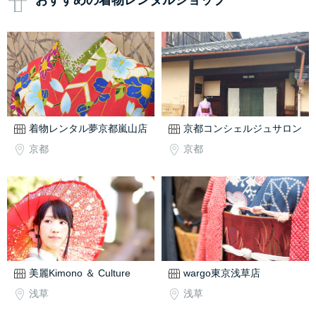
おすすめの着物レンタルショップ
着物レンタル夢京都嵐山店
京都コンシェルジュサロン
京都
京都
美麗Kimono ＆ Culture
wargo東京浅草店
浅草
浅草