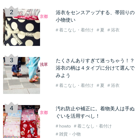
浴衣をセンスアップする、帯回りの
京都
小物使い
着こなし・着付け
夏
浴衣
たくさんありすぎて迷っちゃう！？
浅草
浴衣の柄は４タイプに分けて選んで
みよう
着こなし・着付け
夏
浴衣
汚れ防止や補正に。着物美人は手ぬ
京都
ぐいを活用すべし！
howto
着こなし・着付け
雑貨・小物