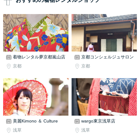
おすすめの着物レンタルショップ
着物レンタル夢京都嵐山店
京都コンシェルジュサロン
京都
京都
美麗Kimono ＆ Culture
wargo東京浅草店
浅草
浅草