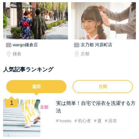
wargo鎌倉店
京乃都 河原町店
鎌倉
京都
人気記事ランキング
週間
月間
実は簡単！自宅で浴衣を洗濯する方
京都
法
howto
初心者
夏
浴衣