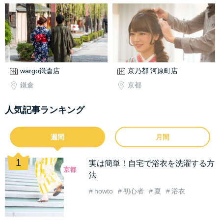
wargo鎌倉店
京乃都 河原町店
鎌倉
京都
人気記事ランキング
週間
月間
実は簡単！自宅で浴衣を洗濯する方
京都
法
howto
初心者
夏
浴衣