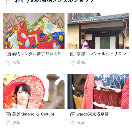
おすすめの着物レンタルショップ
着物レンタル夢京都嵐山店
京都コンシェルジュサロン
京都
京都
美麗Kimono ＆ Culture
wargo東京浅草店
浅草
浅草