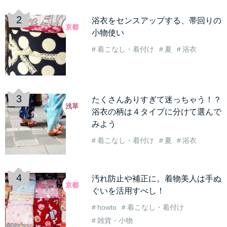
浴衣をセンスアップする、帯回りの
京都
小物使い
着こなし・着付け
夏
浴衣
たくさんありすぎて迷っちゃう！？
浅草
浴衣の柄は４タイプに分けて選んで
みよう
着こなし・着付け
夏
浴衣
汚れ防止や補正に。着物美人は手ぬ
京都
ぐいを活用すべし！
howto
着こなし・着付け
雑貨・小物