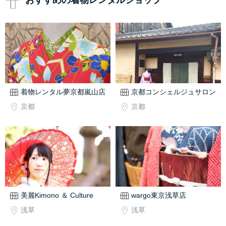
おすすめの着物レンタルショップ
着物レンタル夢京都嵐山店
京都コンシェルジュサロン
京都
京都
美麗Kimono ＆ Culture
wargo東京浅草店
浅草
浅草