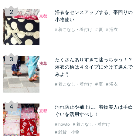
浴衣をセンスアップする、帯回りの
京都
小物使い
着こなし・着付け
夏
浴衣
たくさんありすぎて迷っちゃう！？
浅草
浴衣の柄は４タイプに分けて選んで
みよう
着こなし・着付け
夏
浴衣
汚れ防止や補正に。着物美人は手ぬ
京都
ぐいを活用すべし！
howto
着こなし・着付け
雑貨・小物