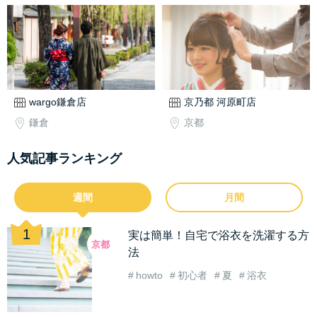
wargo鎌倉店
京乃都 河原町店
鎌倉
京都
人気記事ランキング
週間
月間
実は簡単！自宅で浴衣を洗濯する方
京都
法
howto
初心者
夏
浴衣