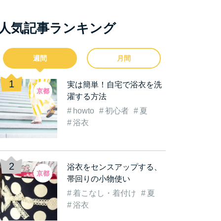
人気記事ランキング
週間
月間
実は簡単！自宅で浴衣を洗
京都
濯する方法
howto
初心者
夏
浴衣
浴衣をセンスアップする、
京都
帯回りの小物使い
着こなし・着付け
夏
浴衣