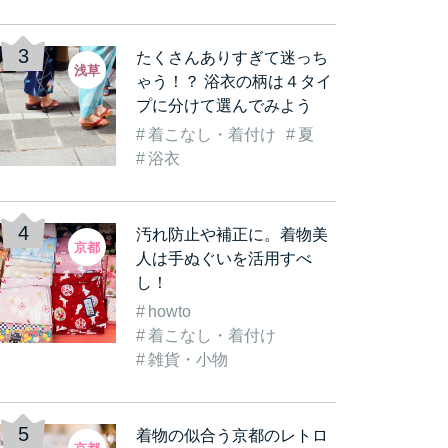
たくさんありすぎて迷っち
浅草
ゃう！？ 浴衣の柄は４タイ
プに分けて選んでみよう
着こなし・着付け
夏
浴衣
汚れ防止や補正に。着物美
京都
人は手ぬぐいを活用すべ
し！
howto
着こなし・着付け
雑貨・小物
着物の似合う京都のレトロ