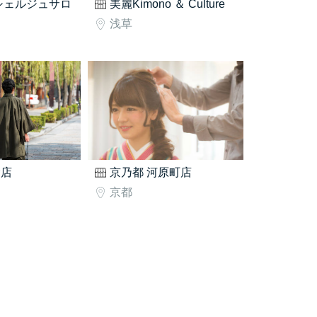
シェルジュサロ
美麗Kimono ＆ Culture
浅草
倉店
京乃都 河原町店
京都